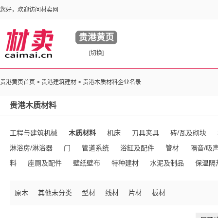
您好，欢迎访问材卖网
贵港黄页
[切换]
贵港黄页首页 >
贵港建筑建材
> 贵港木质材料企业名录
贵港木质材料
工程与建筑机械
木质材料
机床
刀具夹具
砖/瓦及砌块
淋浴房/淋浴器
门
管道系统
浴缸及配件
管材
隔音/吸
料
座厕及配件
壁纸壁布
特种建材
水泥及制品
保温隔
库存建材
混凝土及制品
钢结构
建筑用涂料
居室灯具
原木
其他未分类
型材
线材
片材
板材
火/防火材料
管件
厨房设施
镜台/梳妆台
隔断与吊顶
璃
石灰石膏
沥青
陶瓷生产加工机械
超市购物车
其他