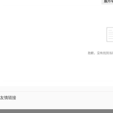
展开/
塑料生产加工设备
食品/饮料加工设备
农业机械
服装加工设
器材
包装印刷加工
金属成型设备
金融专用设备
五金冲压
品
工艺礼品加工设备
工控系统及装备
废气处理设备
五金
备
废弃物处理设备
能源产品代理
日用五金
玩具加工设备
元件
打气筒
肉牛养殖
其他未分类
抱歉，没有找到当
友情链接