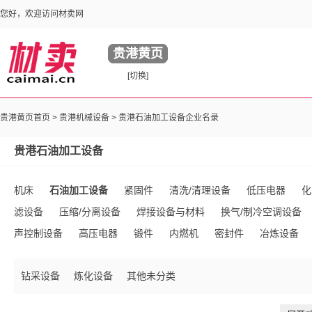
您好，欢迎访问材卖网
贵港黄页
[切换]
贵港黄页首页 >
贵港机械设备
> 贵港石油加工设备企业名录
贵港石油加工设备
机床
石油加工设备
紧固件
清洗/清理设备
低压电器
化
滤设备
压缩/分离设备
焊接设备与材料
换气/制冷空调设备
声控制设备
高压电器
锻件
内燃机
密封件
冶炼设备
家具制造机械
磨料
铸件
印刷机械
液压机械及部件
五
钻采设备
炼化设备
其他未分类
输电设备及材料
节能设备
工程与建筑机械
建筑装饰五金
包装相关设备
包装成型机械
水处理设施
除尘设备
行业专