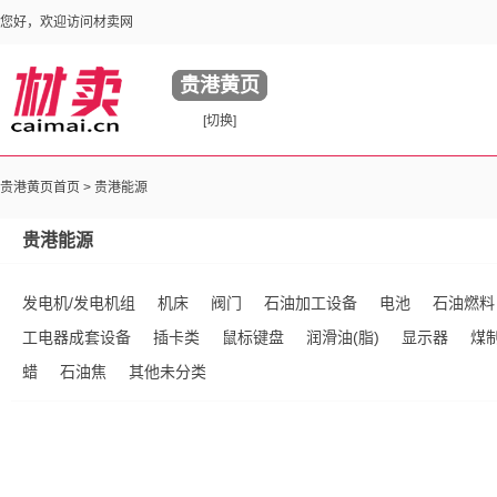
您好，欢迎访问材卖网
贵港黄页
[切换]
贵港黄页首页 >
贵港能源
贵港能源
发电机/发电机组
机床
阀门
石油加工设备
电池
石油燃料
工电器成套设备
插卡类
鼠标键盘
润滑油(脂)
显示器
煤
蜡
石油焦
其他未分类