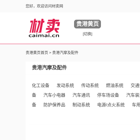
您好，欢迎访问材卖网
贵港黄页
[切换]
贵港黄页首页 >
贵港汽摩及配件
贵港汽摩及配件
化工设备
发动系统
传动系统
燃油系统
交通
备
汽车小电器
汽车通讯
停车场设备
汽车装
备
防护保养品
制动系统
电源/点火系统
车
潢内饰用品
减震系统
摩托车配(附)件
其他未分