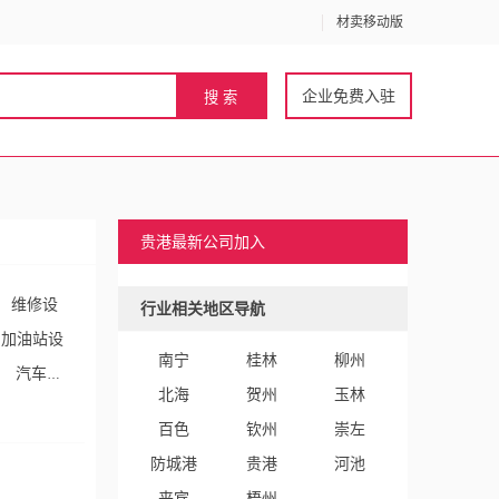
材卖移动版
企业免费入驻
贵港最新公司加入
维修设
行业相关地区导航
加油站设
南宁
桂林
柳州
汽车装
北海
贺州
玉林
百色
钦州
崇左
防城港
贵港
河池
来宾
梧州