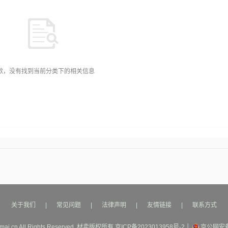
歉，没有找到当前分类下的相关信息
关于我们
|
常见问题
|
法律声明
|
友情链接
|
联系方式
mai.cn All Rights Reserved.
材卖
版权所有
京ICP备2023013958号-2
│
京公网安备1