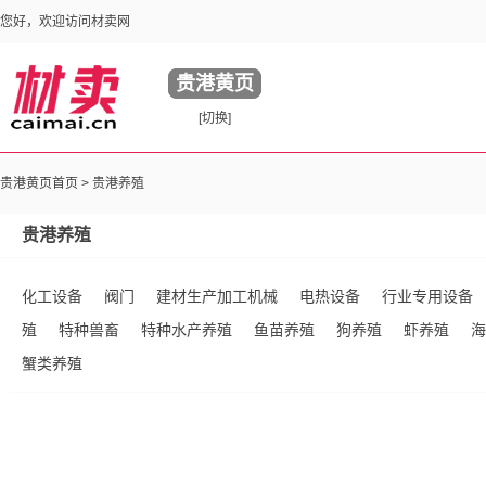
您好，欢迎访问材卖网
贵港黄页
[切换]
贵港黄页首页 >
贵港养殖
贵港养殖
化工设备
阀门
建材生产加工机械
电热设备
行业专用设备
殖
特种兽畜
特种水产养殖
鱼苗养殖
狗养殖
虾养殖
海
蟹类养殖